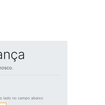
ança
nosco.
ao lado no campo abaixo