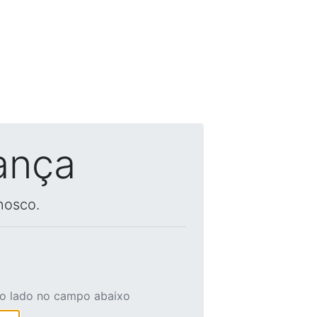
ança
nosco.
ao lado no campo abaixo