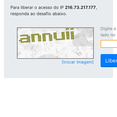
Para liberar o acesso
do IP
216.73.217.177
,
responda ao desafio abaixo.
Digite 
lado no
[trocar imagem]