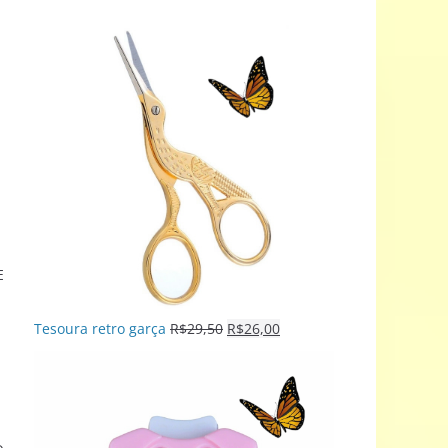
E
Tesoura retro garça
R$
29,50
R$
26,00