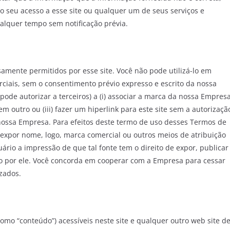
 o seu acesso a esse site ou qualquer um de seus serviços e
lquer tempo sem notificação prévia.
samente permitidos por esse site. Você não pode utilizá-lo em
rciais, sem o consentimento prévio expresso e escrito da nossa
ode autorizar a terceiros) a (i) associar a marca da nossa Empres
m outro ou (iii) fazer um hiperlink para este site sem a autorizaçã
nossa Empresa. Para efeitos deste termo de uso desses Termos de
 expor nome, logo, marca comercial ou outros meios de atribuição
ário a impressão de que tal fonte tem o direito de expor, publicar
ado por ele. Você concorda em cooperar com a Empresa para cessar
zados.
mo “conteúdo”) acessíveis neste site e qualquer outro web site d