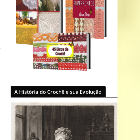
r
A História do Crochê e sua Evolução
e