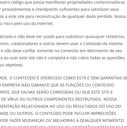
ou outro código que possa manifestar propriedades contaminadoras
 procedimentos e checkpoints suficientes para satisfazer seus
os a este site para reconstrução de qualquer dado perdido. Nossa
risco pelo uso da internet.
izado e não deve ser usado para substituir quaisquer relatórios,
idores, colaboradores e outros devem usar o Conteúdo da mesma
 e não deve confiar somente no Conteúdo em detrimento de seu
da ao usar este site não é completa e não cobre todas as questões,
us objetivos.
IDADE. O CONTEÚDO É OFERECIDO COMO ESTÁ E SEM GARANTIAS D
SSA EMPRESA NÃO GARANTE QUE AS FUNÇÕES OU CONTEÚDO
RROS, QUE FALHAS SERÃO CORRIGIDAS OU QUE ESTE SITE E
ES DE VÍRUS OU OUTROS COMPONENTES DESTRUTIVOS. NOSSA
SENTAÇÃO RELACIONADA AO USO OU RESULTADOS DO USO DO
DADE OU OUTROS. O CONTEÚDO PODE INCLUIR IMPRECISÕES
A PODE FAZER MUDANÇAS OU MELHORIAS A QUALQUER MOMENTO.