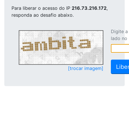
Para liberar o acesso
do IP
216.73.216.172
,
responda ao desafio abaixo.
Digite 
lado no
[trocar imagem]