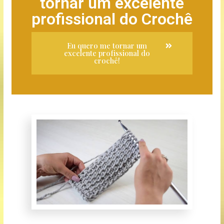
tornar um excelente
profissional do Crochê
Eu quero me tornar um
excelente profissional do
crochê!