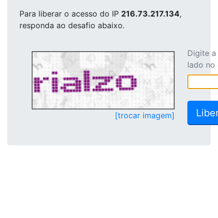
Para liberar o acesso
do IP
216.73.217.134
,
responda ao desafio abaixo.
Digite 
lado no
[trocar imagem]