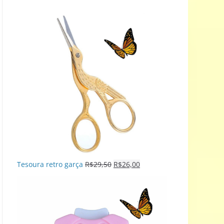
Tesoura retro garça
R$
29,50
R$
26,00