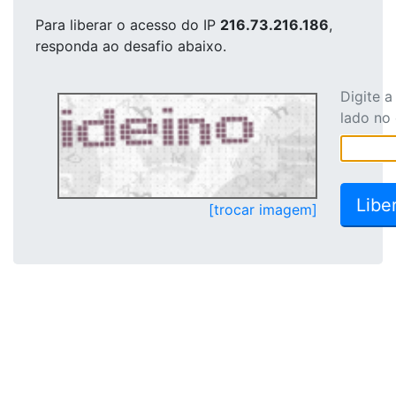
Para liberar o acesso
do IP
216.73.216.186
,
responda ao desafio abaixo.
Digite 
lado no
[trocar imagem]