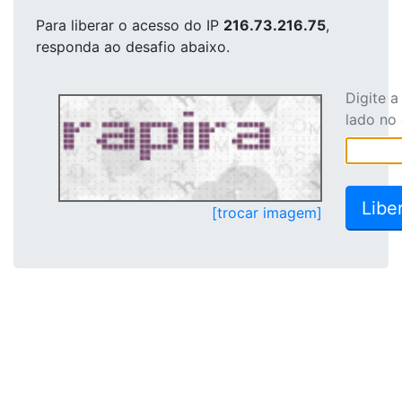
Para liberar o acesso
do IP
216.73.216.75
,
responda ao desafio abaixo.
Digite 
lado no
[trocar imagem]