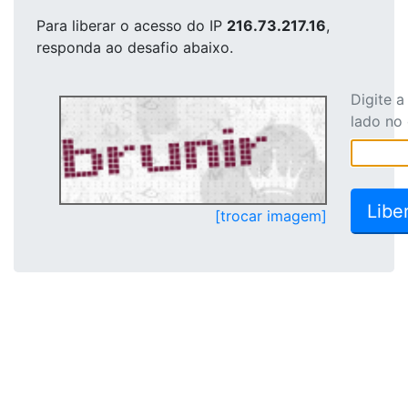
Para liberar o acesso
do IP
216.73.217.16
,
responda ao desafio abaixo.
Digite 
lado no
[trocar imagem]