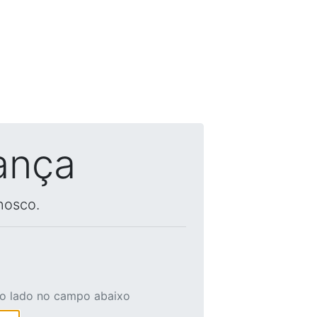
ança
nosco.
ao lado no campo abaixo