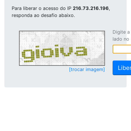
Para liberar o acesso
do IP
216.73.216.196
,
responda ao desafio abaixo.
Digite 
lado no
[trocar imagem]