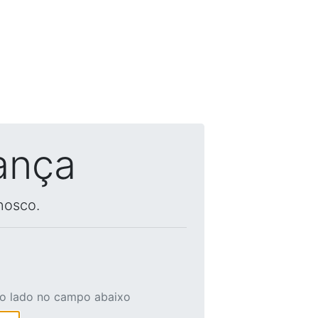
ança
nosco.
ao lado no campo abaixo