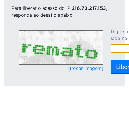
Para liberar o acesso
do IP
216.73.217.153
,
responda ao desafio abaixo.
Digite 
lado no
[trocar imagem]