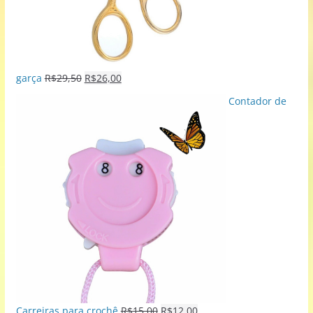
garça
R$
29,50
R$
26,00
Contador de
Carreiras para crochê
R$
15,00
R$
12,00