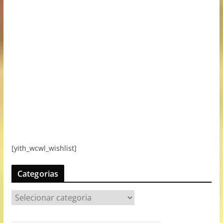
[yith_wcwl_wishlist]
Categorias
C
a
t