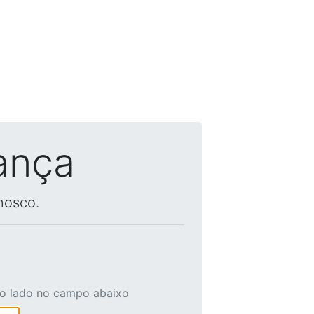
ança
nosco.
ao lado no campo abaixo