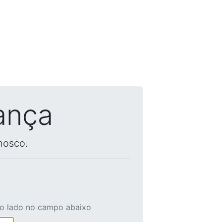
ança
nosco.
ao lado no campo abaixo