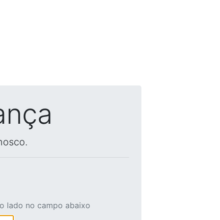
ança
nosco.
ao lado no campo abaixo