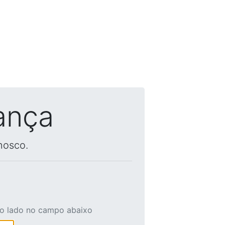
ança
nosco.
ao lado no campo abaixo