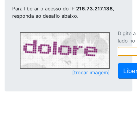
Para liberar o acesso
do IP
216.73.217.138
,
responda ao desafio abaixo.
Digite 
lado no
[trocar imagem]