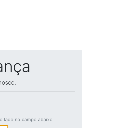
ança
nosco.
ao lado no campo abaixo