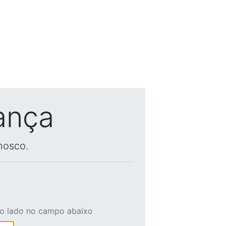
ança
nosco.
ao lado no campo abaixo