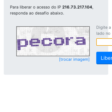
Para liberar o acesso
do IP
216.73.217.104
,
responda ao desafio abaixo.
Digite 
lado no
[trocar imagem]