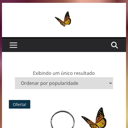
Pular
para
o
conteúdo
Exibindo um único resultado
Oferta!