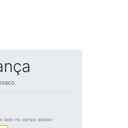
ança
nosco.
ao lado no campo abaixo