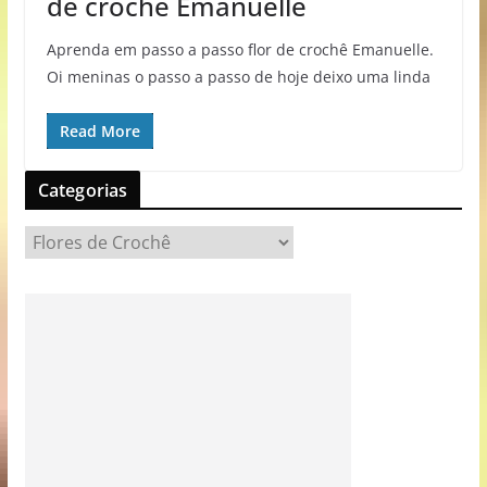
de crochê Emanuelle
Aprenda em passo a passo flor de crochê Emanuelle.
Oi meninas o passo a passo de hoje deixo uma linda
Read More
Categorias
C
a
t
e
g
o
r
i
a
s