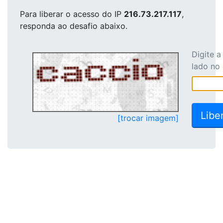
Para liberar o acesso
do IP
216.73.217.117
,
responda ao desafio abaixo.
Digite 
lado no
[trocar imagem]