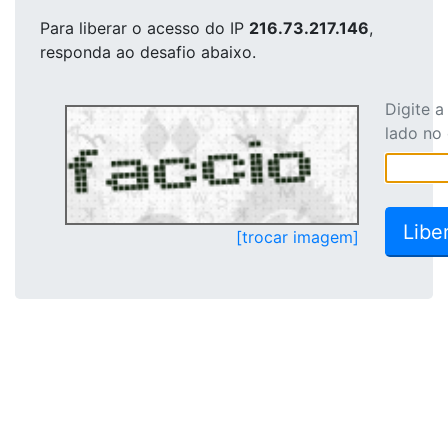
Para liberar o acesso
do IP
216.73.217.146
,
responda ao desafio abaixo.
Digite 
lado no
[trocar imagem]