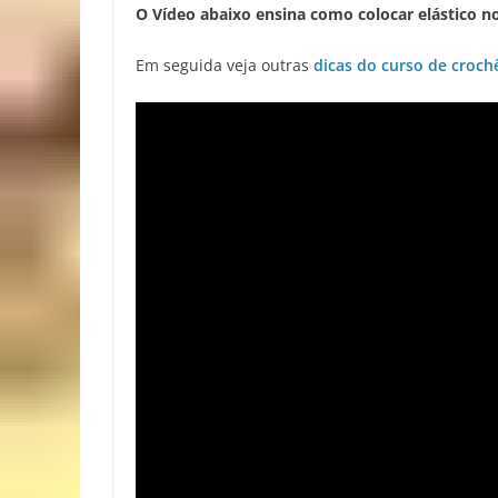
O Vídeo abaixo ensina como colocar elástico n
Em seguida veja outras
dicas do curso de croch