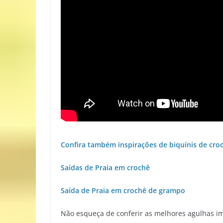
Confira também inspirações de biquínis de cro
Saídas de Praia em crochê
Saída de Praia em crochê de grampo
Não esqueça de conferir as melhores agulhas im