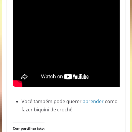
Você também pode querer
aprender
como
fazer
biquíni de crochê
Compartilhar isto: