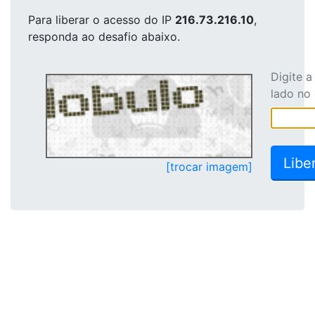
Para liberar o acesso
do IP
216.73.216.10
,
responda ao desafio abaixo.
Digite 
lado no
[trocar imagem]