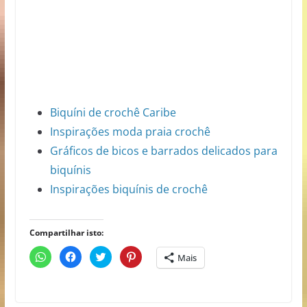
Biquíni de crochê Caribe
Inspirações moda praia crochê
Gráficos de bicos e barrados delicados para
biquínis
Inspirações biquínis de crochê
Compartilhar isto:
C
C
C
C
Mais
l
l
l
l
i
i
i
i
q
q
q
q
u
u
u
u
e
e
e
e