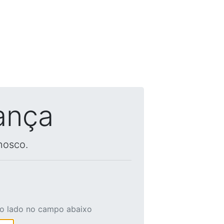
ança
nosco.
ao lado no campo abaixo