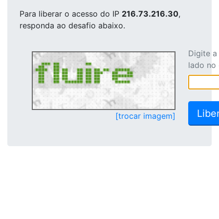
Para liberar o acesso
do IP
216.73.216.30
,
responda ao desafio abaixo.
Digite 
lado no
[trocar imagem]