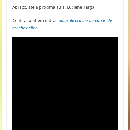
Abraço, até a próxima aula, Luciene Targa.
Confira também outras
aulas de crochê
do
curso de
croche online
.