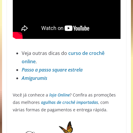
Veja outras dicas do
curso de crochê
online
.
Passo a passo square estrela
Amigurumis
Você já conhece a
loja Online
? Confira as promoções
das melhores
agulhas de crochê importadas
, com
várias formas de pagamentos e entrega rápida.