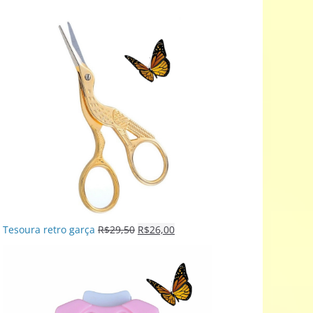
Tesoura retro garça
R$
29,50
R$
26,00