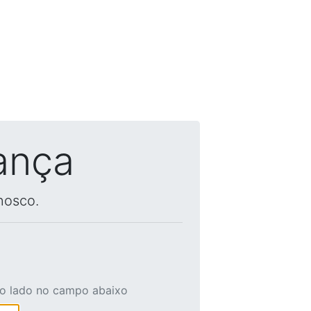
ança
nosco.
ao lado no campo abaixo